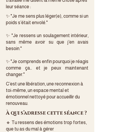
travaillé me disent la même chose après
leur séance :
✨ "Je me sens plus léger(e), comme si un
poids s’était envolé."
✨ "Je ressens un soulagement intérieur,
sans même avoir su que j’en avais
besoin."
✨ "Je comprends enfin pourquoi je réagis
comme ça… et je peux maintenant
changer."
C’est une libération, une reconnexion à
toi-même, un espace mental et
émotionnel nettoyé pour accueillir du
renouveau.
À qui s’adresse cette séance ?
🔹 Tu ressens des émotions trop fortes,
que tu as du mal à gérer