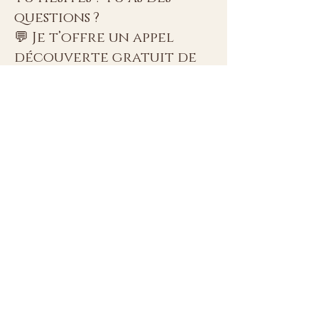
questions ?
💬 Je t’offre un appel
découverte gratuit de
30 minutes. Un moment
pour échanger, poser tes
questions et voir si cette
séance est ce dont tu as
besoin en ce moment.
📞 Prends ton appel ici :
Lien vers la prise de RDV
✨ Ou réserve
directement ta séance :
Je réserve ma séance